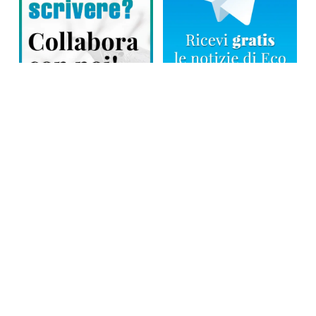
Direttore responsabile: Tiziana Amodei
Copyright © 2026, Editoriale Eco Risveglio srl a socio unico – Partita
Iva: 00476010038
iscrizione della testata al Trib. di Verbania n. 317 del 29.03.2002 –
iscrizione ROC n. 1665
La testata usufruisce dei contributi diretti dell’editoria D.Lgs 70/2017