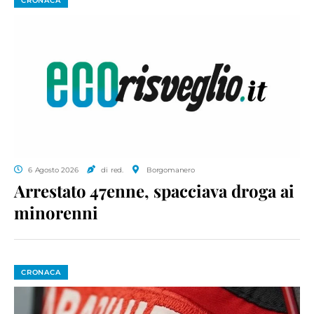
CRONACA
6 Agosto 2026
di red.
Borgomanero
Arrestato 47enne, spacciava droga ai
minorenni
CRONACA