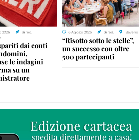
o 2026
di red.
6 Agosto 2026
di red.
Baveno
a
“Risotto sotto le stelle”,
spariti dai conti
un successo con oltre
ondomini,
500 partecipanti
se le indagini
rma su un
istratore