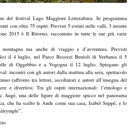
one del festival Lago Maggiore Letteraltura. In programma
nti con oltre 75 ospiti. Previsti 5 eventi nelle valli, 3 mostre
one 2015 è Il Ritorno, raccontato in tutte le sue più varie
i montagna ma anche di viaggio e d’avventura. Previsti
) il 4 luglio, nel Parco Besozzi Benioli di Verbania il 5
Colle di Oggebbio e a Vogogna il 12 luglio. Spiegano gli
val: incontri con gli autori dalla mattina alla sera, spettacolo
nuo raffronto tra lettori, ascoltatori e autori all’insegna del
ere e divertirsi. Tra gli ospiti internazionali: l’etnologo e
c Augé, una delle figure di maggiore spicco nel panorama
sca, che ha scelto le Ande come sua casa, Isabel Suppé, e lo
Dalrymple”.
eto