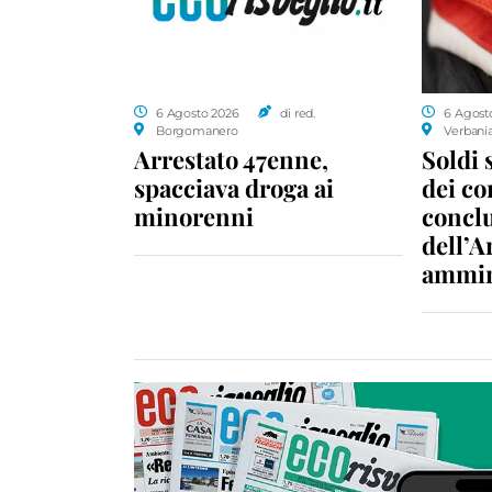
6 Agosto 2026
di red.
6 Agost
Borgomanero
Verbani
Arrestato 47enne,
Soldi 
spacciava droga ai
dei c
minorenni
conclu
dell’A
ammin