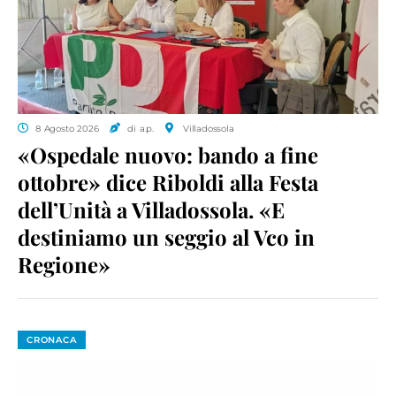
8 Agosto 2026
di a.p.
Villadossola
«Ospedale nuovo: bando a fine
ottobre» dice Riboldi alla Festa
dell’Unità a Villadossola. «E
destiniamo un seggio al Vco in
Regione»
CRONACA