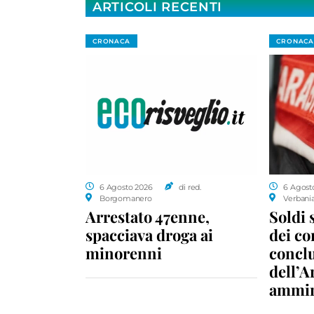
ARTICOLI RECENTI
CRONACA
CRONACA
6 Agosto 2026
di red.
6 Agost
Borgomanero
Verbani
Arrestato 47enne,
Soldi 
spacciava droga ai
dei c
minorenni
conclu
dell’A
ammin