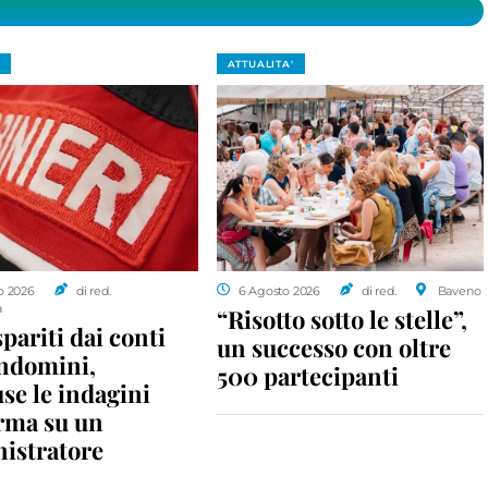
ATTUALITA'
o 2026
di red.
6 Agosto 2026
di red.
Baveno
a
“Risotto sotto le stelle”,
spariti dai conti
un successo con oltre
ondomini,
500 partecipanti
se le indagini
rma su un
istratore