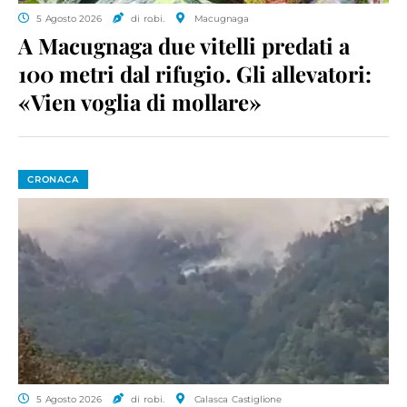
5 Agosto 2026
di ro.bi.
Macugnaga
A Macugnaga due vitelli predati a
100 metri dal rifugio. Gli allevatori:
«Vien voglia di mollare»
CRONACA
5 Agosto 2026
di ro.bi.
Calasca Castiglione