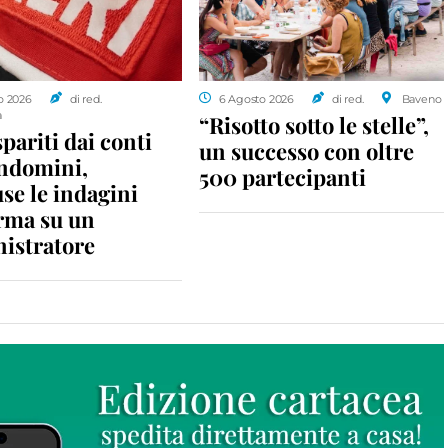
o 2026
di red.
6 Agosto 2026
di red.
Baveno
a
“Risotto sotto le stelle”,
spariti dai conti
un successo con oltre
ondomini,
500 partecipanti
se le indagini
rma su un
istratore