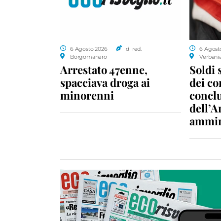
6 Agosto 2026
di red.
6 Agost
Borgomanero
Verbani
Arrestato 47enne,
Soldi 
spacciava droga ai
dei c
minorenni
conclu
dell’A
ammin