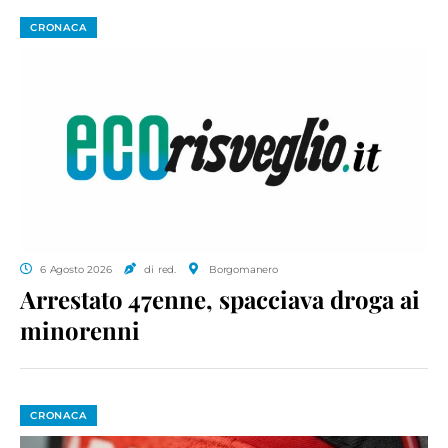
CRONACA
6 Agosto 2026
di red.
Borgomanero
Arrestato 47enne, spacciava droga ai
minorenni
CRONACA