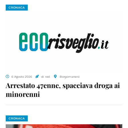
CRONACA
6 Agosto 2026
di red.
Borgomanero
Arrestato 47enne, spacciava droga ai
minorenni
CRONACA