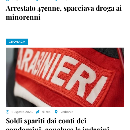
Arrestato 47enne, spacciava droga ai
minorenni
CRONACA
6 Agosto 2026
di red.
Verbania
Soldi spariti dai conti dei
condomini, concluse le indagini