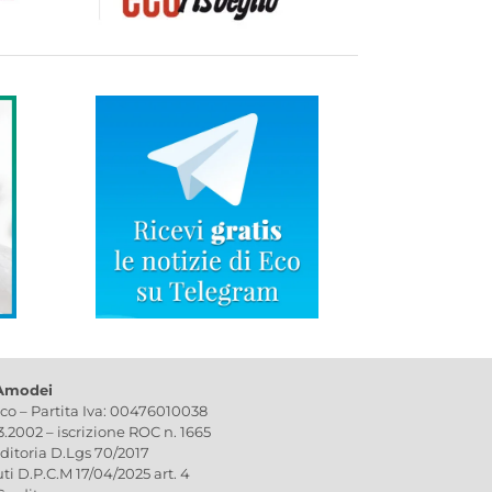
 Amodei
ico – Partita Iva: 00476010038
03.2002 – iscrizione ROC n. 1665
editoria D.Lgs 70/2017
uti D.P.C.M 17/04/2025 art. 4