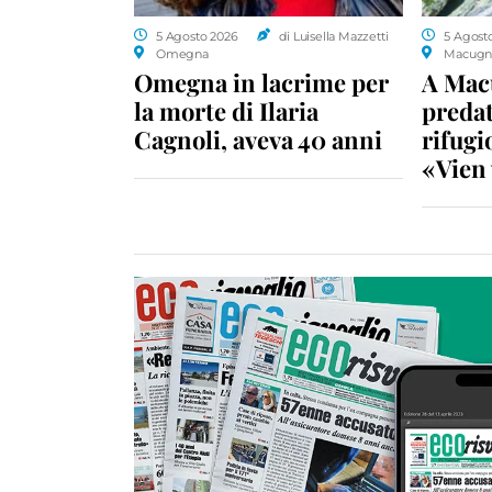
5 Agosto 2026
di Luisella Mazzetti
5 Agost
Omegna
Macugn
Omegna in lacrime per
A Macu
la morte di Ilaria
predat
Cagnoli, aveva 40 anni
rifugio
«Vien 