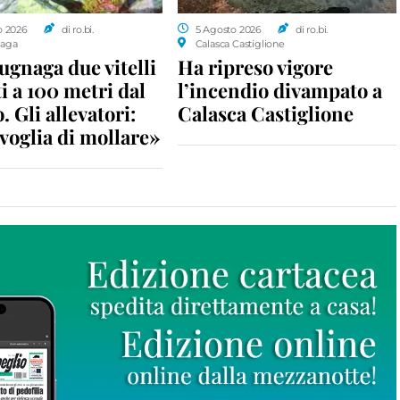
o 2026
di ro.bi.
5 Agosto 2026
di ro.bi.
aga
Calasca Castiglione
gnaga due vitelli
Ha ripreso vigore
i a 100 metri dal
l’incendio divampato a
. Gli allevatori:
Calasca Castiglione
voglia di mollare»