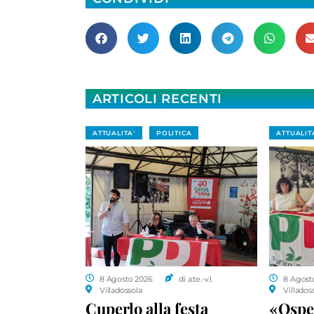
ARTICOLI RECENTI
ATTUALITA'
POLITICA
ATTUALIT
8 Agosto 2026
di a.te.-v.l.
8 Agost
Villadossola
Villados
Cuperlo alla festa
«Ospe