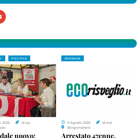
A'
POLITICA
CRONACA
o 2026
di a.p.
6 Agosto 2026
di red.
sola
Borgomanero
dale nuovo:
Arrestato 47enne,