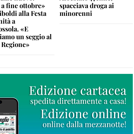
a fine ottobre»
spacciava droga ai
iboldi alla Festa
minorenni
nità a
ossola. «E
iamo un seggio al
n Regione»