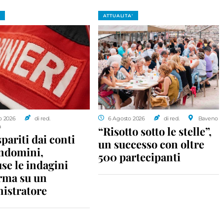
ATTUALITA'
o 2026
di red.
6 Agosto 2026
di red.
Baveno
a
“Risotto sotto le stelle”,
spariti dai conti
un successo con oltre
ondomini,
500 partecipanti
se le indagini
rma su un
istratore