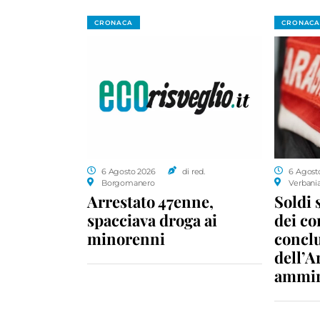
CRONACA
CRONACA
6 Agosto 2026
di red.
6 Agost
Borgomanero
Verbani
Arrestato 47enne,
Soldi 
spacciava droga ai
dei c
minorenni
conclu
dell’A
ammin