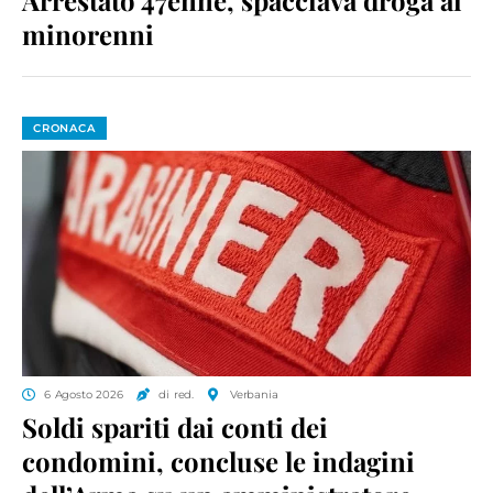
Arrestato 47enne, spacciava droga ai
minorenni
CRONACA
6 Agosto 2026
di red.
Verbania
Soldi spariti dai conti dei
condomini, concluse le indagini