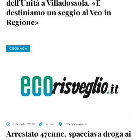
dell’Unità a Villadossola. «E
destiniamo un seggio al Vco in
Regione»
CRONACA
6 Agosto 2026
di red.
Borgomanero
Arrestato 47enne, spacciava droga ai