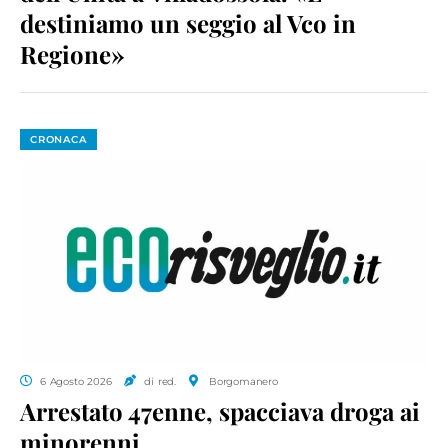
destiniamo un seggio al Vco in
Regione»
CRONACA
6 Agosto 2026
di red.
Borgomanero
Arrestato 47enne, spacciava droga ai
minorenni