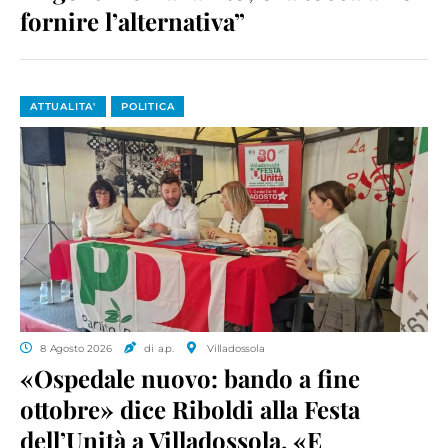
fornire l’alternativa”
ATTUALITA'
POLITICA
8 Agosto 2026
di a.p.
Villadossola
«Ospedale nuovo: bando a fine
ottobre» dice Riboldi alla Festa
dell’Unità a Villadossola. «E