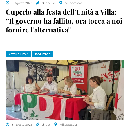
8 Agosto 2026
di a.te.-v.l.
Villadossola
Cuperlo alla festa dell’Unità a Villa:
“Il governo ha fallito, ora tocca a noi
fornire l’alternativa”
ATTUALITA'
POLITICA
8 Agosto 2026
di a.p.
Villadossola