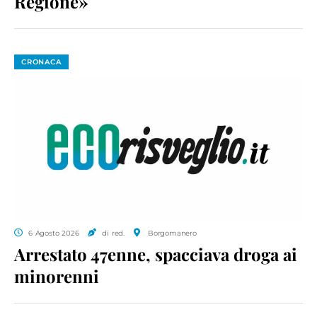
Regione»
CRONACA
6 Agosto 2026
di red.
Borgomanero
Arrestato 47enne, spacciava droga ai
minorenni