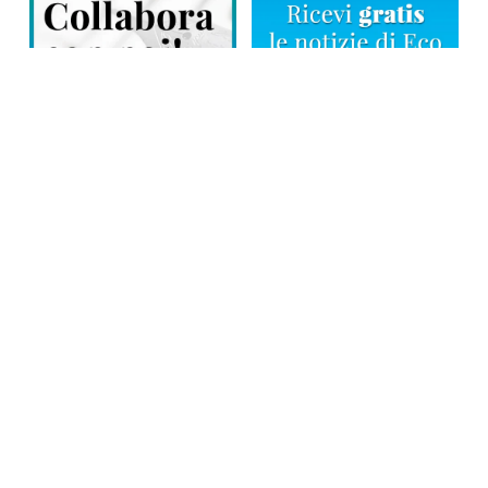
Direttore responsabile: Tiziana Amodei
Copyright © 2026, Editoriale Eco Risveglio srl a socio unico – Partita
Iva: 00476010038
iscrizione della testata al Trib. di Verbania n. 317 del 29.03.2002 –
iscrizione ROC n. 1665
La testata usufruisce dei contributi diretti dell’editoria D.Lgs 70/2017
e dei contributi L.R. n. 18 del 25/06/2008 e dei contributi D.P.C.M
17/04/2025 art. 4
Privacy Policy
–
Cookies Policy
–
Credits