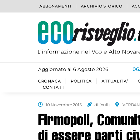
ABBONAMENTI
ARCHIVIO STORICO
ACC
Aggiornato al 6 Agosto 2026
06
CRONACA
POLITICA
ATTUALITA’
CONTATTI
10 Novembre 2015
di (null)
VERBAN
Firmopoli, Comuni
di essere parti civ