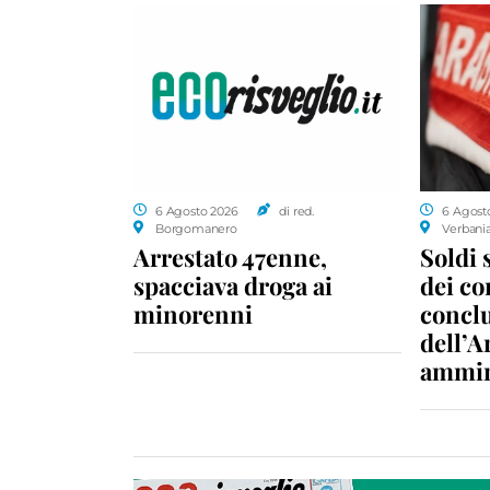
6 Agosto 2026
di red.
6 Agost
Borgomanero
Verbani
Arrestato 47enne,
Soldi 
spacciava droga ai
dei c
minorenni
conclu
dell’A
ammin