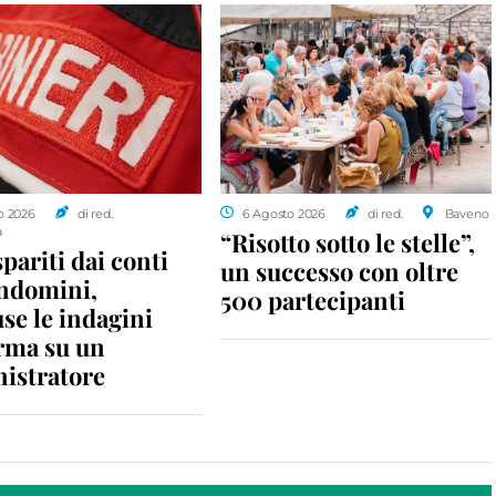
o 2026
di red.
6 Agosto 2026
di red.
Baveno
a
“Risotto sotto le stelle”,
spariti dai conti
un successo con oltre
ondomini,
500 partecipanti
se le indagini
rma su un
istratore