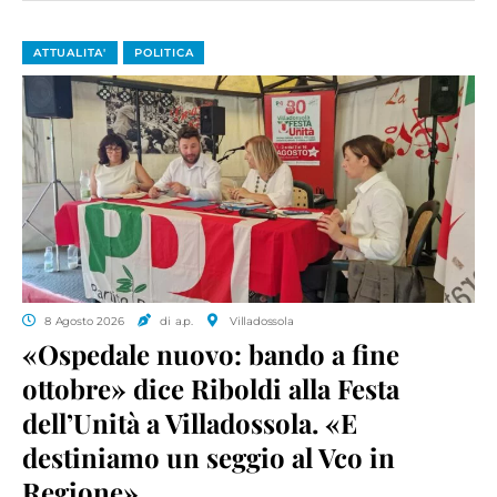
ATTUALITA'
POLITICA
8 Agosto 2026
di a.p.
Villadossola
«Ospedale nuovo: bando a fine
ottobre» dice Riboldi alla Festa
dell’Unità a Villadossola. «E
destiniamo un seggio al Vco in
Regione»