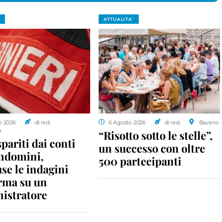
ATTUALITA'
o 2026
di red.
6 Agosto 2026
di red.
Baveno
a
“Risotto sotto le stelle”,
spariti dai conti
un successo con oltre
ondomini,
500 partecipanti
se le indagini
rma su un
istratore