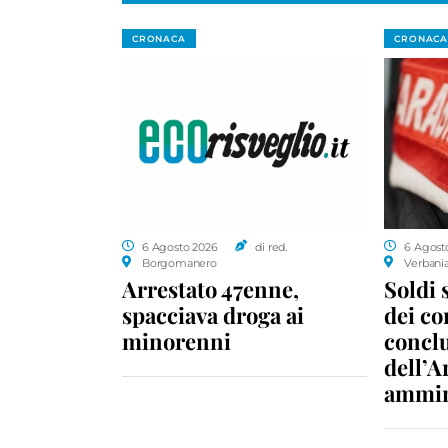
CRONACA
CRONACA
6 Agosto 2026
di red.
6 Agost
Borgomanero
Verbani
Arrestato 47enne,
Soldi 
spacciava droga ai
dei c
minorenni
conclu
dell’A
ammin