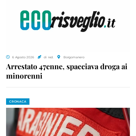
6 Agosto 2026
di red.
Borgomanero
Arrestato 47enne, spacciava droga ai
minorenni
CRONACA