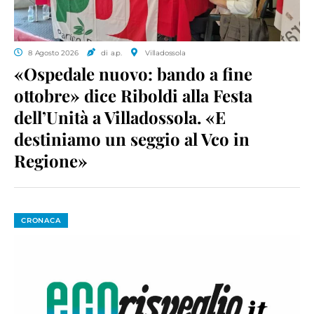
8 Agosto 2026
di a.p.
Villadossola
«Ospedale nuovo: bando a fine
ottobre» dice Riboldi alla Festa
dell’Unità a Villadossola. «E
destiniamo un seggio al Vco in
Regione»
CRONACA