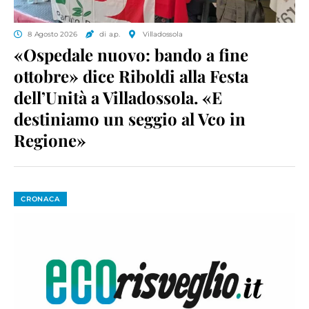
8 Agosto 2026
di a.p.
Villadossola
«Ospedale nuovo: bando a fine
ottobre» dice Riboldi alla Festa
dell’Unità a Villadossola. «E
destiniamo un seggio al Vco in
Regione»
CRONACA