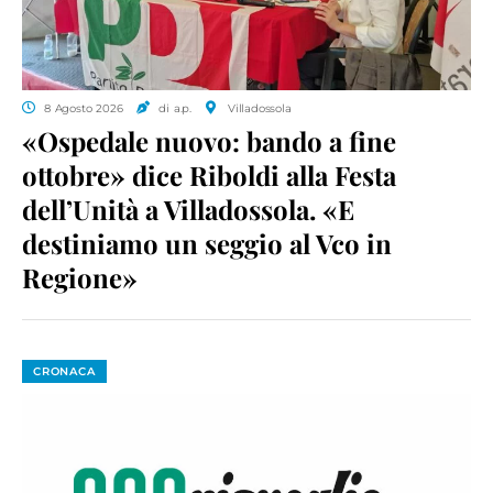
8 Agosto 2026
di a.p.
Villadossola
«Ospedale nuovo: bando a fine
ottobre» dice Riboldi alla Festa
dell’Unità a Villadossola. «E
destiniamo un seggio al Vco in
Regione»
CRONACA