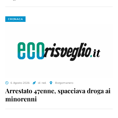
CRONACA
6 Agosto 2026
di red.
Borgomanero
Arrestato 47enne, spacciava droga ai
minorenni