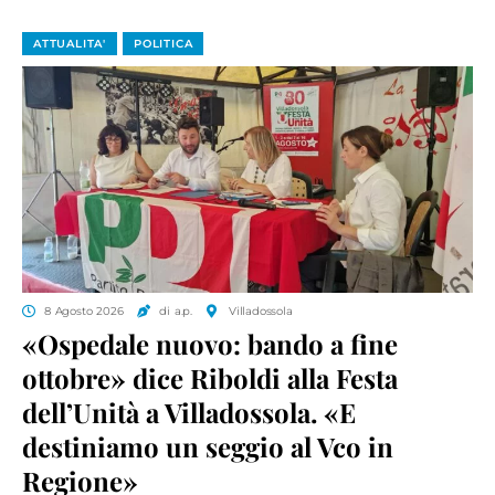
ATTUALITA'
POLITICA
8 Agosto 2026
di a.p.
Villadossola
«Ospedale nuovo: bando a fine
ottobre» dice Riboldi alla Festa
dell’Unità a Villadossola. «E
destiniamo un seggio al Vco in
Regione»