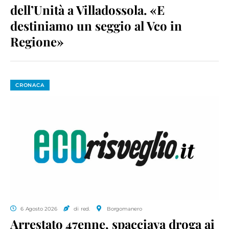
dell’Unità a Villadossola. «E
destiniamo un seggio al Vco in
Regione»
CRONACA
6 Agosto 2026
di red.
Borgomanero
Arrestato 47enne, spacciava droga ai