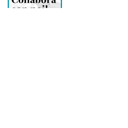
Direttore responsabile: Tiziana Amodei
Copyright © 2026, Editoriale Eco Risveglio srl a socio unico – Partita
Iva: 00476010038
iscrizione della testata al Trib. di Verbania n. 317 del 29.03.2002 –
iscrizione ROC n. 1665
La testata usufruisce dei contributi diretti dell’editoria D.Lgs 70/2017
e dei contributi L.R. n. 18 del 25/06/2008 e dei contributi D.P.C.M
17/04/2025 art. 4
Privacy Policy
–
Cookies Policy
–
Credits