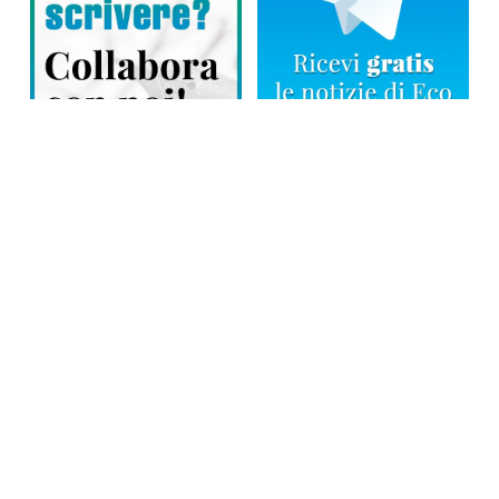
Direttore responsabile: Tiziana Amodei
Copyright © 2026, Editoriale Eco Risveglio srl a socio unico – Partita
Iva: 00476010038
iscrizione della testata al Trib. di Verbania n. 317 del 29.03.2002 –
iscrizione ROC n. 1665
La testata usufruisce dei contributi diretti dell’editoria D.Lgs 70/2017