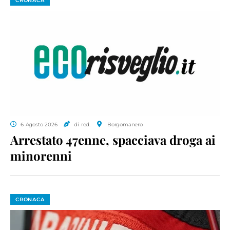
CRONACA
6 Agosto 2026
di red.
Borgomanero
Arrestato 47enne, spacciava droga ai
minorenni
CRONACA