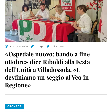
8 Agosto 2026
di a.p.
Villadossola
«Ospedale nuovo: bando a fine
ottobre» dice Riboldi alla Festa
dell’Unità a Villadossola. «E
destiniamo un seggio al Vco in
Regione»
CRONACA