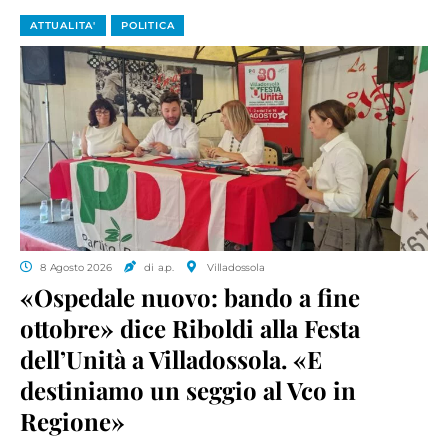
ATTUALITA'
POLITICA
8 Agosto 2026
di a.p.
Villadossola
«Ospedale nuovo: bando a fine
ottobre» dice Riboldi alla Festa
dell’Unità a Villadossola. «E
destiniamo un seggio al Vco in
Regione»