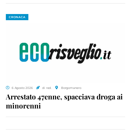
CRONACA
6 Agosto 2026
di red.
Borgomanero
Arrestato 47enne, spacciava droga ai
minorenni