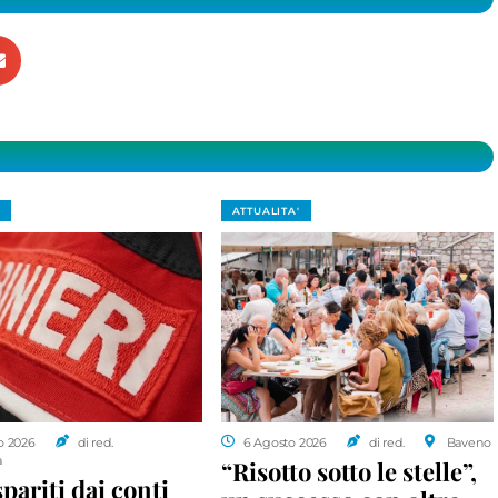
ATTUALITA'
o 2026
di red.
6 Agosto 2026
di red.
Baveno
a
“Risotto sotto le stelle”,
spariti dai conti