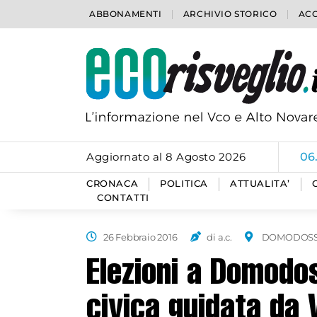
ABBONAMENTI
ARCHIVIO STORICO
ACC
Aggiornato al 8 Agosto 2026
06
CRONACA
POLITICA
ATTUALITA’
CONTATTI
26 Febbraio 2016
di a.c.
DOMODOS
Elezioni a Domodos
civica guidata da 