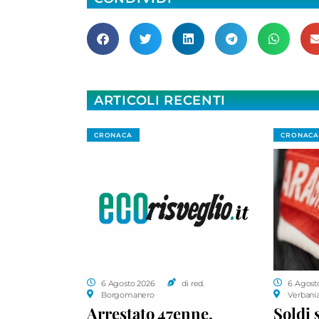
ARTICOLI RECENTI
CRONACA
CRONACA
6 Agosto 2026
di red.
6 Agost
Borgomanero
Verbani
Arrestato 47enne,
Soldi 