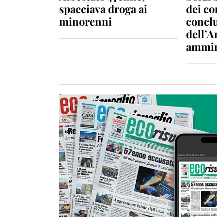
spacciava droga ai
dei c
minorenni
conclu
dell’A
ammin