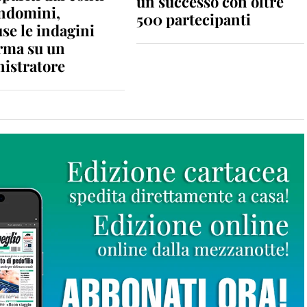
un successo con oltre
ondomini,
500 partecipanti
se le indagini
rma su un
istratore