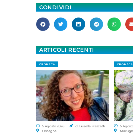
CONDIVIDI
ARTICOLI RECENTI
CRONACA
CRONACA
5 Agosto 2026
di Luisella Mazzetti
5 Agost
Omegna
Macugn