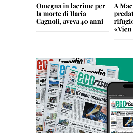
Omegna in lacrime per
A Macu
la morte di Ilaria
predat
Cagnoli, aveva 40 anni
rifugio
«Vien 