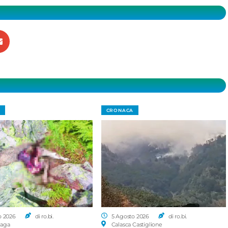
CRONACA
o 2026
di ro.bi.
5 Agosto 2026
di ro.bi.
aga
Calasca Castiglione