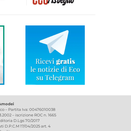
 Amodei
ico – Partita Iva: 00476010038
03.2002 – iscrizione ROC n. 1665
editoria D.Lgs 70/2017
uti D.P.C.M 17/04/2025 art. 4