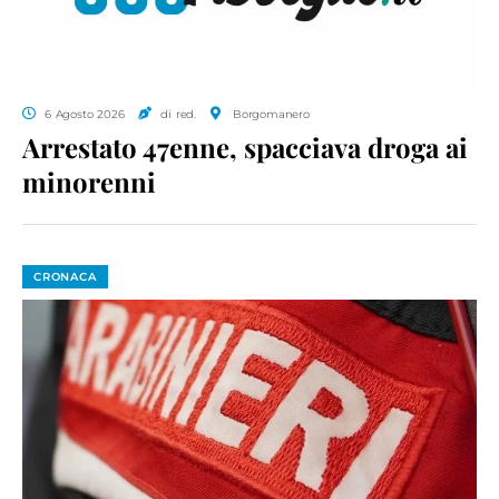
6 Agosto 2026
di red.
Borgomanero
Arrestato 47enne, spacciava droga ai
minorenni
CRONACA