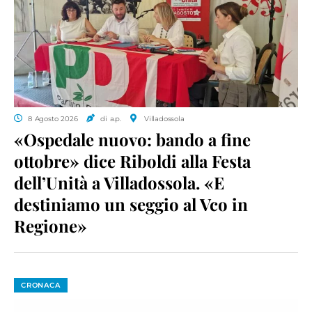
8 Agosto 2026
di a.p.
Villadossola
«Ospedale nuovo: bando a fine
ottobre» dice Riboldi alla Festa
dell’Unità a Villadossola. «E
destiniamo un seggio al Vco in
Regione»
CRONACA