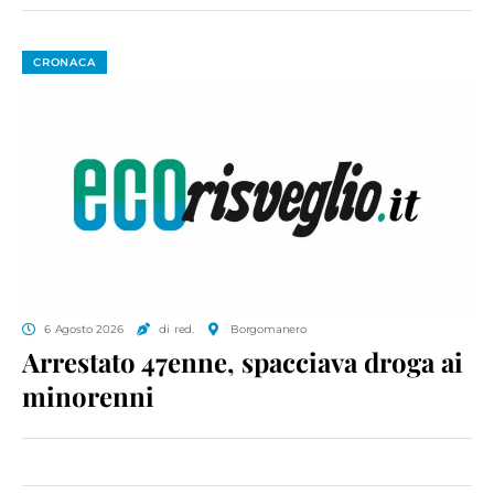
CRONACA
6 Agosto 2026
di red.
Borgomanero
Arrestato 47enne, spacciava droga ai
minorenni