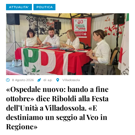
ATTUALITA'
POLITICA
8 Agosto 2026
di a.p.
Villadossola
«Ospedale nuovo: bando a fine
ottobre» dice Riboldi alla Festa
dell’Unità a Villadossola. «E
destiniamo un seggio al Vco in
Regione»