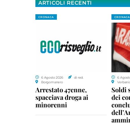
ARTICOLI RECENTI
CRONACA
CRONACA
6 Agosto 2026
di red.
6 Agost
Borgomanero
Verbani
Arrestato 47enne,
Soldi 
spacciava droga ai
dei c
minorenni
conclu
dell’A
ammin