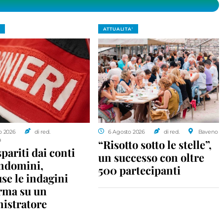
ATTUALITA'
o 2026
di red.
6 Agosto 2026
di red.
Baveno
a
“Risotto sotto le stelle”,
spariti dai conti
un successo con oltre
ondomini,
500 partecipanti
se le indagini
rma su un
istratore