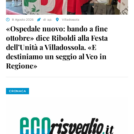
8 Agosto 2026
di a.p.
Villadossola
«Ospedale nuovo: bando a fine
ottobre» dice Riboldi alla Festa
dell’Unità a Villadossola. «E
destiniamo un seggio al Vco in
Regione»
CRONACA