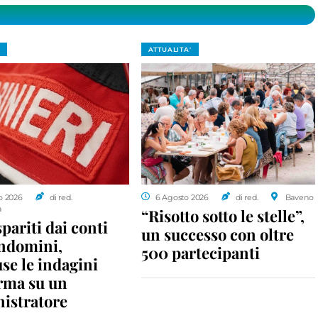
ATTUALITA'
o 2026
di red.
6 Agosto 2026
di red.
Baveno
a
“Risotto sotto le stelle”,
spariti dai conti
un successo con oltre
ondomini,
500 partecipanti
se le indagini
rma su un
istratore