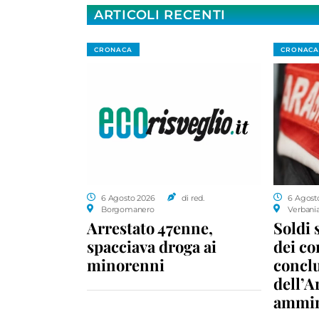
ARTICOLI RECENTI
CRONACA
CRONACA
6 Agosto 2026
di red.
6 Agost
Borgomanero
Verbani
Arrestato 47enne,
Soldi 
spacciava droga ai
dei c
minorenni
conclu
dell’A
ammin