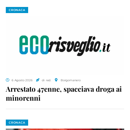
CRONACA
6 Agosto 2026
di red.
Borgomanero
Arrestato 47enne, spacciava droga ai
minorenni
CRONACA