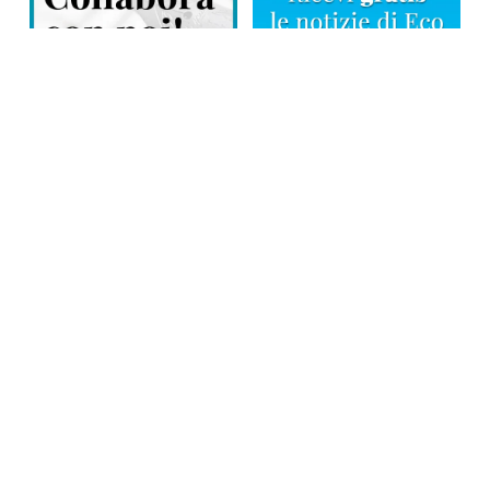
Direttore responsabile: Tiziana Amodei
Copyright © 2026, Editoriale Eco Risveglio srl a socio unico – Partita
Iva: 00476010038
iscrizione della testata al Trib. di Verbania n. 317 del 29.03.2002 –
iscrizione ROC n. 1665
La testata usufruisce dei contributi diretti dell’editoria D.Lgs 70/2017
e dei contributi L.R. n. 18 del 25/06/2008 e dei contributi D.P.C.M
17/04/2025 art. 4
Privacy Policy
–
Cookies Policy
–
Credits