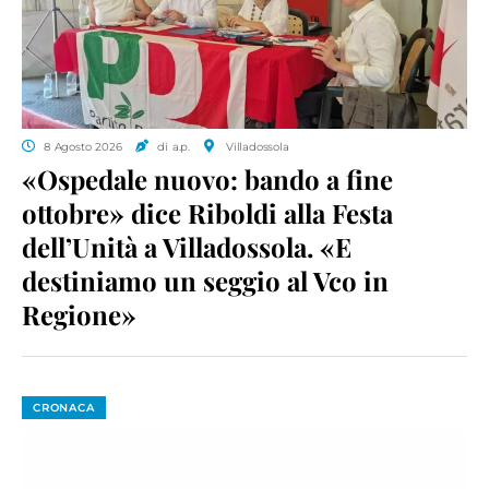
8 Agosto 2026
di a.p.
Villadossola
«Ospedale nuovo: bando a fine
ottobre» dice Riboldi alla Festa
dell’Unità a Villadossola. «E
destiniamo un seggio al Vco in
Regione»
CRONACA