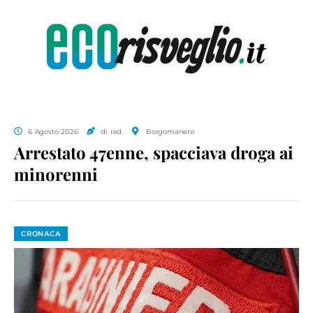
6 Agosto 2026
di red.
Borgomanero
Arrestato 47enne, spacciava droga ai
minorenni
CRONACA