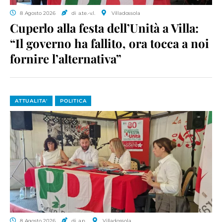
8 Agosto 2026
di a.te.-v.l.
Villadossola
Cuperlo alla festa dell’Unità a Villa:
“Il governo ha fallito, ora tocca a noi
fornire l’alternativa”
ATTUALITA'
POLITICA
8 Agosto 2026
di a.p.
Villadossola