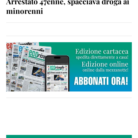
Arrestato 47enne, spacciava droga ai
minorenni