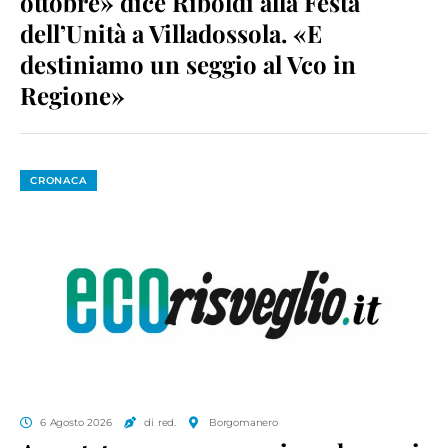
ottobre» dice Riboldi alla Festa
dell’Unità a Villadossola. «E
destiniamo un seggio al Vco in
Regione»
CRONACA
6 Agosto 2026
di red.
Borgomanero