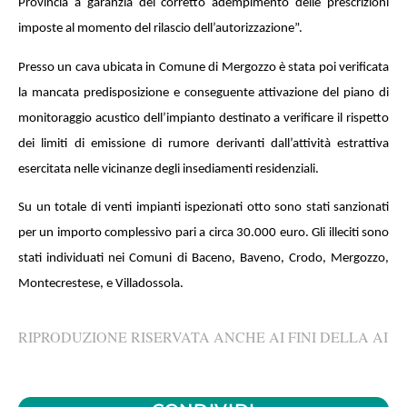
Provincia a garanzia del corretto adempimento delle prescrizioni
imposte al momento del rilascio dell’autorizzazione”.
Presso un cava ubicata in Comune di Mergozzo è stata poi verificata
la mancata predisposizione e conseguente attivazione del piano di
monitoraggio acustico dell’impianto destinato a verificare il rispetto
dei limiti di emissione di rumore derivanti dall’attività estrattiva
esercitata nelle vicinanze degli insediamenti residenziali.
Su un totale di venti impianti ispezionati otto sono stati sanzionati
per un importo complessivo pari a circa 30.000 euro. Gli illeciti sono
stati individuati nei Comuni di Baceno, Baveno, Crodo, Mergozzo,
Montecrestese, e Villadossola.
RIPRODUZIONE RISERVATA ANCHE AI FINI DELLA AI