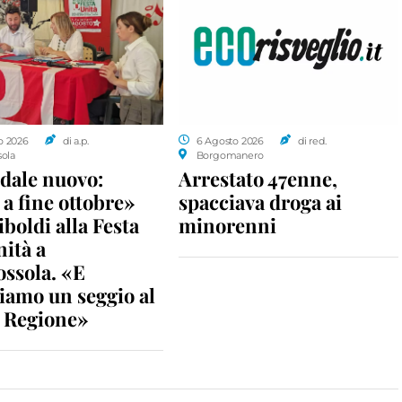
o 2026
di a.p.
6 Agosto 2026
di red.
sola
Borgomanero
dale nuovo:
Arrestato 47enne,
a fine ottobre»
spacciava droga ai
iboldi alla Festa
minorenni
nità a
ossola. «E
iamo un seggio al
n Regione»