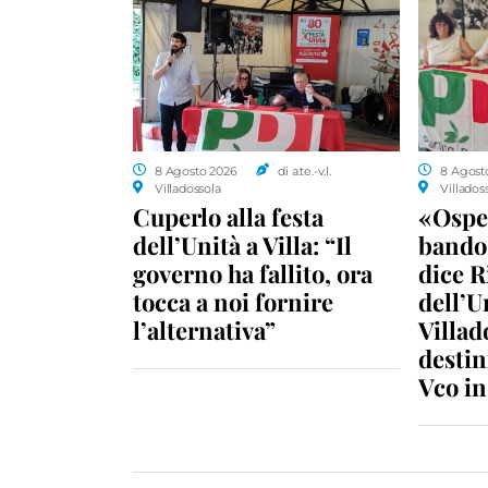
8 Agosto 2026
di a.te.-v.l.
8 Agost
Villadossola
Villados
Cuperlo alla festa
«Ospe
dell’Unità a Villa: “Il
bando 
governo ha fallito, ora
dice R
tocca a noi fornire
dell’U
l’alternativa”
Villad
destin
Vco i