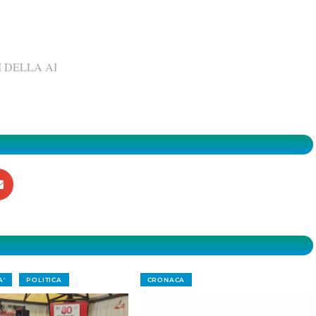
 DELLA AI
A'
POLITICA
CRONACA