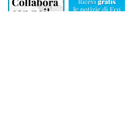
Direttore responsabile: Tiziana Amodei
Copyright © 2026, Editoriale Eco Risveglio srl a socio unico – Partita
Iva: 00476010038
iscrizione della testata al Trib. di Verbania n. 317 del 29.03.2002 –
iscrizione ROC n. 1665
La testata usufruisce dei contributi diretti dell’editoria D.Lgs 70/2017
e dei contributi L.R. n. 18 del 25/06/2008 e dei contributi D.P.C.M
17/04/2025 art. 4
Privacy Policy
–
Cookies Policy
–
Credits