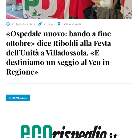
8 Agosto 2026
di a.p.
Villadossola
«Ospedale nuovo: bando a fine
ottobre» dice Riboldi alla Festa
dell’Unità a Villadossola. «E
destiniamo un seggio al Vco in
Regione»
CRONACA