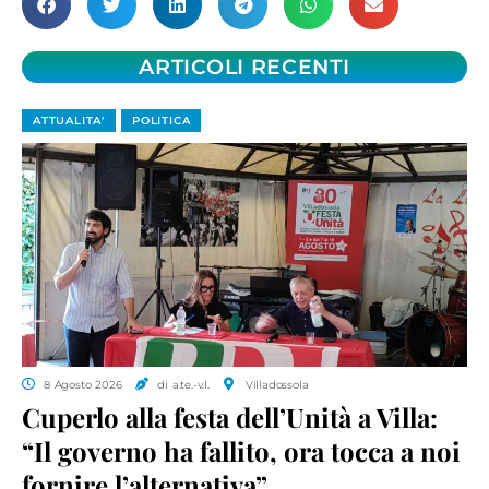
ARTICOLI RECENTI
ATTUALITA'
POLITICA
8 Agosto 2026
di a.te.-v.l.
Villadossola
Cuperlo alla festa dell’Unità a Villa:
“Il governo ha fallito, ora tocca a noi
fornire l’alternativa”