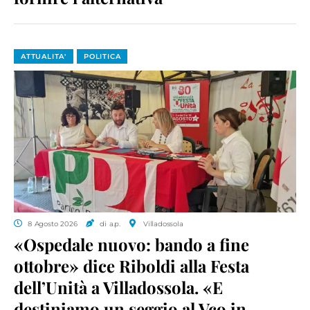
ATTUALITA'
POLITICA
8 Agosto 2026
di a.p.
Villadossola
«Ospedale nuovo: bando a fine
ottobre» dice Riboldi alla Festa
dell’Unità a Villadossola. «E
destiniamo un seggio al Vco in