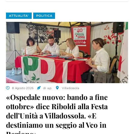
ATTUALITA'
POLITICA
8 Agosto 2026
di a.p.
Villadossola
«Ospedale nuovo: bando a fine
ottobre» dice Riboldi alla Festa
dell’Unità a Villadossola. «E
destiniamo un seggio al Vco in
Regione»